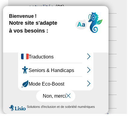
actualités
(21)
Destination Pour Tous
(2)
Territoires labellisés
(2)
Newsetter
(6)
Newsletter pro
(5)
Nos Actions
(112)
Autres événements
(41)
Formation
(15)
MENU
Journées nationales Tourisme &
Handicap
(5)