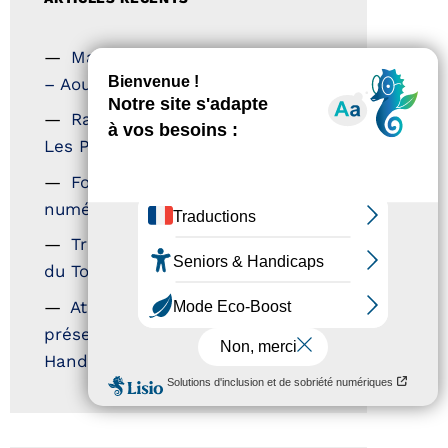
Magazine Tourisme Accessible
– Aout 2026
Rallye Aicha des Gazelles –
Les Petillantes
Formation Communication
numérique
Trophées Horizons – Acteurs
du Tourisme Durable
Atout France – flyer
présentation label Tourisme &
Handicap