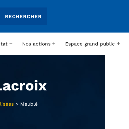
Etat
Nos actions
Espace grand public
acroix
lisées
>
Meublé