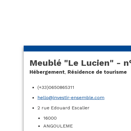
Lucien » – n°3
Meublé "Le Lucien" - n
Hébergement
,
Résidence de tourisme
(+33)0650865311
hello@investir-ensemble.com
2 rue Edouard Escalier
16000
ANGOULEME