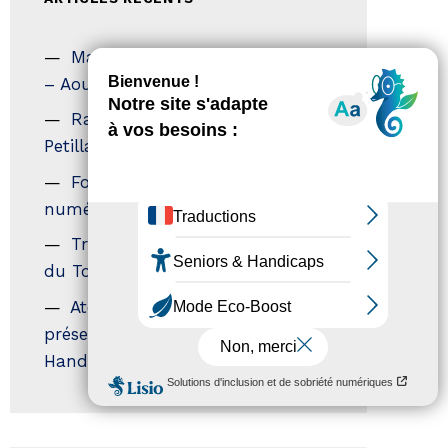
Magazine Tourisme Accessible
– Aout 2026
Rallye Aicha des Gazelles – Les
Petillantes
Formation Communication
numérique
Trophées Horizons – Acteurs
du Tourisme Durable
Atout France – flyer
présentation label Tourisme &
Handicap