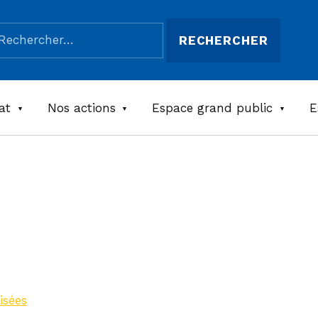
chercher :
at
Nos actions
Espace grand public
E
 Le
 – n°3
isées
>
Meublé « Le