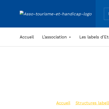
Re
ASSOCIATION TOURISME ET HANDICAPS
Accueil
L’association
Les labels d’Et
Meublé «
Lucien »
Accueil
>
Structures labell