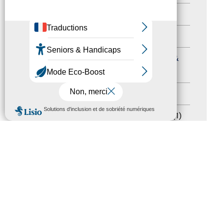
Autres événements
(41)
Formation
(15)
Journées nationales Tourisme &
Handicap
(5)
Salons
(11)
MENU
Sommet mondial du tourisme
(1)
Trophées du tourisme accessible
(10)
Presse
(3)
Tourisme accessible international
(1)