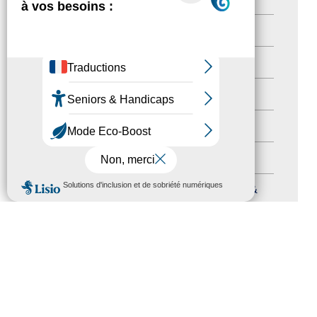
Newsetter
(6)
Newsletter pro
(5)
Nos Actions
(112)
Autres événements
(41)
Formation
(15)
MENU
Journées nationales Tourisme &
Handicap
(5)
Salons
(11)
Sommet mondial du tourisme
(1)
Trophées du tourisme accessible