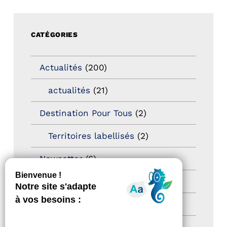
CATÉGORIES
Actualités
(200)
actualités
(21)
Destination Pour Tous
(2)
Territoires labellisés
(2)
Newsetter
(6)
Newsletter pro
(5)
Nos Actions
(112)
Autres événements
(41)