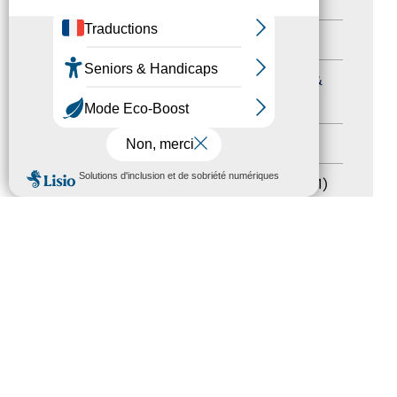
Formation
(15)
Journées nationales Tourisme &
Handicap
(5)
Salons
(11)
MENU
Sommet mondial du tourisme
(1)
Trophées du tourisme accessible
(10)
Presse
(3)
Tourisme accessible international
(1)