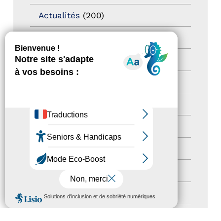
Actualités
(200)
actualités
(21)
Destination Pour Tous
(2)
Territoires labellisés
(2)
Newsetter
(6)
Newsletter pro
(5)
Nos Actions
(112)
Autres événements
(41)
MENU
Formation
(15)
Journées nationales Tourisme &