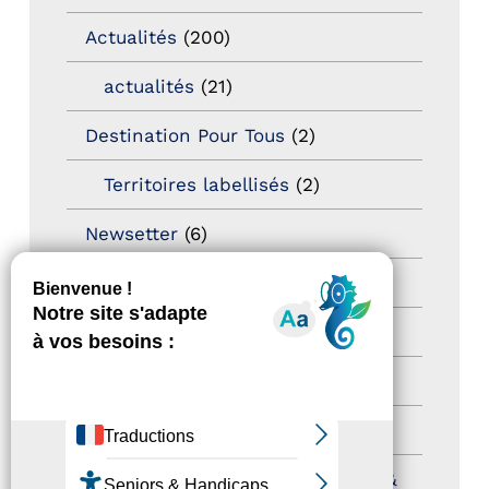
Actualités
(200)
actualités
(21)
Destination Pour Tous
(2)
Territoires labellisés
(2)
Newsetter
(6)
Newsletter pro
(5)
Nos Actions
(112)
Autres événements
(41)
Formation
(15)
Journées nationales Tourisme &