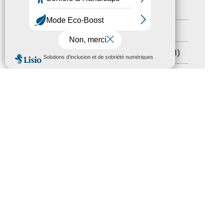
Handicap
(5)
Salons
(11)
Sommet mondial du tourisme
(1)
MENU
Trophées du tourisme accessible
(10)
Presse
(3)
Tourisme accessible international
(1)
ACCESSIBILITÉ
REVUE DE PRESSE
PLAN DU SITE
ACTUALITÉS
MENTIONS LÉGALES