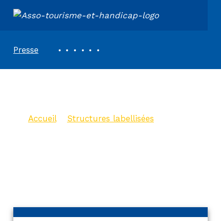
ASSOCIATION TOURISME ET HANDICAPS
REVUE DE PRESSE
Presse
Meublé l’Oasis
Accueil
>
Structures labellisées
>
Meublé l’Oasis