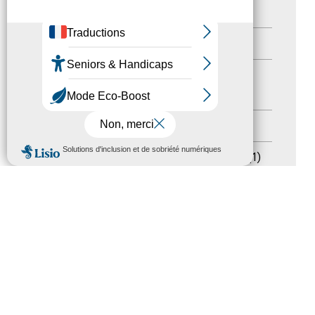
Autres événements
(41)
Formation
(15)
Journées nationales Tourisme &
Handicap
(5)
Salons
(11)
MENU
Sommet mondial du tourisme
(1)
Trophées du tourisme accessible
(10)
Presse
(3)
Tourisme accessible international
(1)