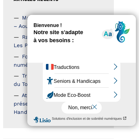
Magazine Tourisme Accessible
– Aout 2026
Rallye Aicha des Gazelles –
Les Petillantes
Formation Communication
numérique
Trophées Horizons – Acteurs
du Tourisme Durable
Atout France – flyer
présentation label Tourisme &
Handicap