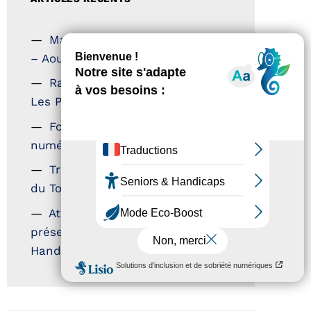
Magazine Tourisme Accessible
– Aout 2026
Rallye Aicha des Gazelles –
Les Petillantes
Formation Communication
numérique
Trophées Horizons – Acteurs
du Tourisme Durable
Atout France – flyer
présentation label Tourisme &
Handicap