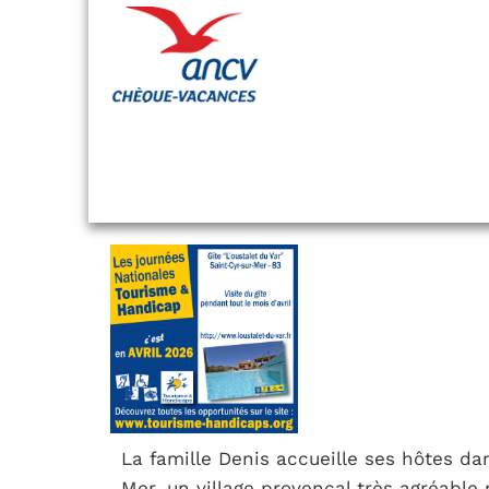
La famille Denis accueille ses hôtes dan
Mer, un village provençal très agréable 