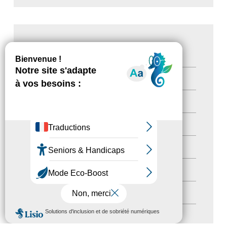
CATÉGORIES
Actualités
(200)
actualités
(21)
Destination Pour Tous
(2)
Territoires labellisés
(2)
Newsetter
(6)
Newsletter pro
(5)
MENU
Nos Actions
(112)