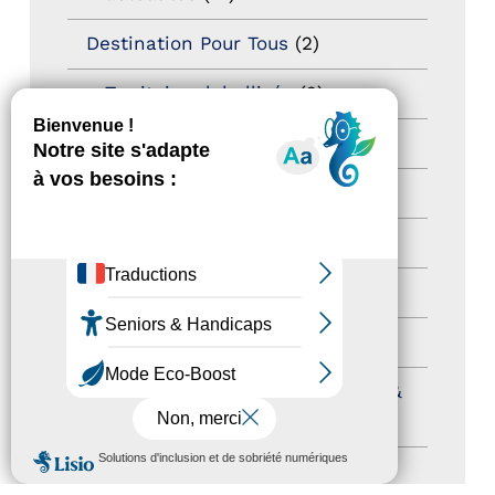
Destination Pour Tous
(2)
Territoires labellisés
(2)
Newsetter
(6)
Newsletter pro
(5)
Nos Actions
(112)
Autres événements
(41)
Formation
(15)
Journées nationales Tourisme &
Handicap
(5)
MENU
Salons
(11)