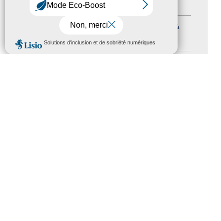
Formation
(15)
Journées nationales Tourisme &
MENU
Handicap
(5)
Salons
(11)
Sommet mondial du tourisme
(1)
Trophées du tourisme accessible
(10)
Presse
(3)
Tourisme accessible international
(1)
ACCESSIBILITÉ
REVUE DE PRESSE