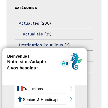
CATÉGORIES
Actualités
(200)
actualités
(21)
Destination Pour Tous
(2)
Territoires labellisés
(2)
Newsetter
(6)
Newsletter pro
(5)
Nos Actions
(112)
Autres événements
(41)