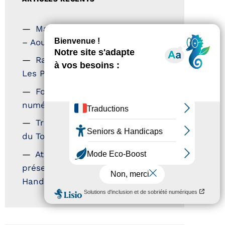
Magazine Tourisme Accessible
– Aout 2026
Rallye Aicha des Gazelles –
Les Petillantes
Formation Communication
numérique
Trophées Horizons – Acteurs
du Tourisme Durable
Atout France – flyer
présentation label Tourisme &
Handicap