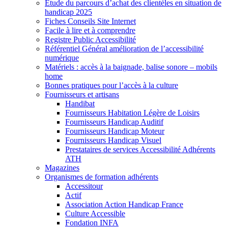
Etude du parcours d’achat des clientèles en situation de
handicap 2025
Fiches Conseils Site Internet
Facile à lire et à comprendre
Registre Public Accessibilité
Référentiel Général amélioration de l’accessibilité
numérique
Matériels : accès à la baignade, balise sonore – mobils
home
Bonnes pratiques pour l’accès à la culture
Fournisseurs et artisans
Handibat
Fournisseurs Habitation Légère de Loisirs
Fournisseurs Handicap Auditif
Fournisseurs Handicap Moteur
Fournisseurs Handicap Visuel
Prestataires de services Accessibilité Adhérents
ATH
Magazines
Organismes de formation adhérents
Accessitour
Actif
Association Action Handicap France
Culture Accessible
Fondation INFA