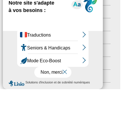
actualités
(21)
Destination Pour Tous
(2)
Territoires labellisés
(2)
Newsetter
(6)
Newsletter pro
(5)
Nos Actions
(112)
MENU
Autres événements
(41)
Formation
(15)
Journées nationales Tourisme &
Handicap
(5)