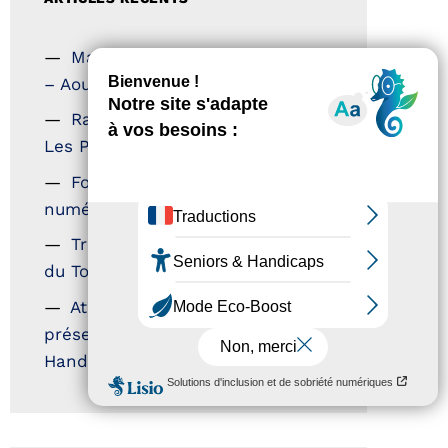
Magazine Tourisme Accessible
– Aout 2026
Rallye Aicha des Gazelles –
Les Petillantes
Formation Communication
numérique
Trophées Horizons – Acteurs
du Tourisme Durable
Atout France – flyer
présentation label Tourisme &
Handicap