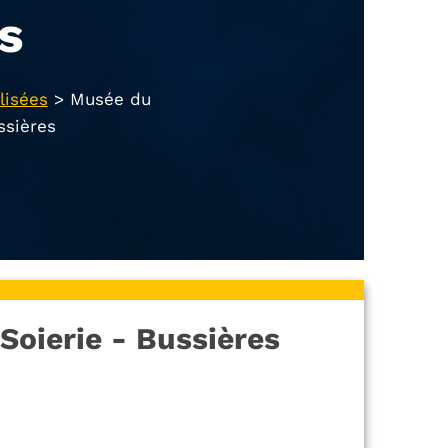
s
lisées
>
Musée du
ssières
Soierie - Bussières