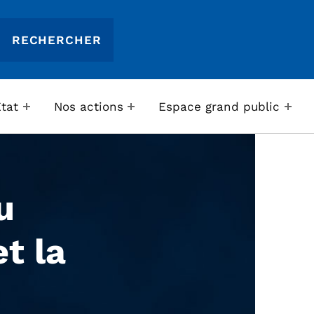
Etat
Nos actions
Espace grand public
u
t la
–