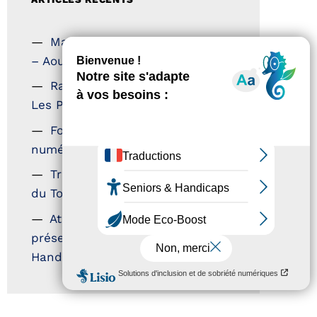
Magazine Tourisme Accessible
– Aout 2026
Rallye Aicha des Gazelles –
Les Petillantes
Formation Communication
numérique
Trophées Horizons – Acteurs
du Tourisme Durable
Atout France – flyer
présentation label Tourisme &
Handicap