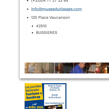
(+33)04 77 27 33 95
info@museedutissage.com
125 Place Vaucanson
42510
BUSSIERES