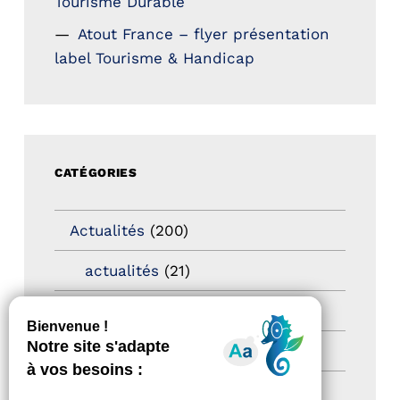
Tourisme Durable
Atout France – flyer présentation
label Tourisme & Handicap
CATÉGORIES
Actualités
(200)
actualités
(21)
Destination Pour Tous
(2)
Territoires labellisés
(2)
Newsetter
(6)