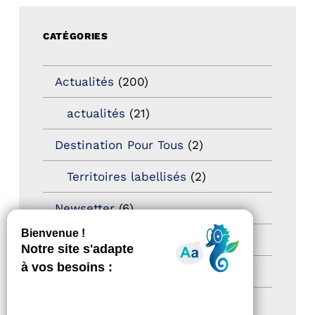
CATÉGORIES
Actualités
(200)
actualités
(21)
Destination Pour Tous
(2)
Territoires labellisés
(2)
Newsetter
(6)
Newsletter pro
(5)
Nos Actions
(112)
Autres événements
(41)