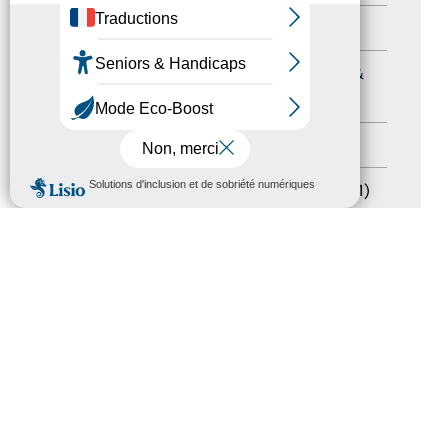
Formation
(15)
Journées nationales Tourisme &
Handicap
(5)
Salons
(11)
MENU
Sommet mondial du tourisme
(1)
Trophées du tourisme accessible
(10)
Presse
(3)
Tourisme accessible international
(1)