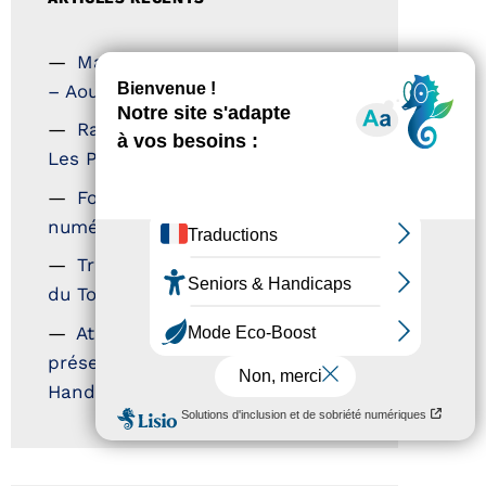
Magazine Tourisme Accessible
– Aout 2026
Rallye Aicha des Gazelles –
Les Petillantes
Formation Communication
numérique
Trophées Horizons – Acteurs
du Tourisme Durable
Atout France – flyer
présentation label Tourisme &
Handicap