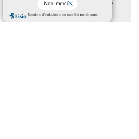
Journées nationales Tourisme &
Handicap
(5)
MENU
Salons
(11)
Sommet mondial du tourisme
(1)
Trophées du tourisme accessible
(10)
Presse
(3)
Tourisme accessible international
(1)
ACCESSIBILITÉ
REVUE DE PRESSE
PLAN DU SITE
ACTUALITÉS
MENTIONS LÉGALES