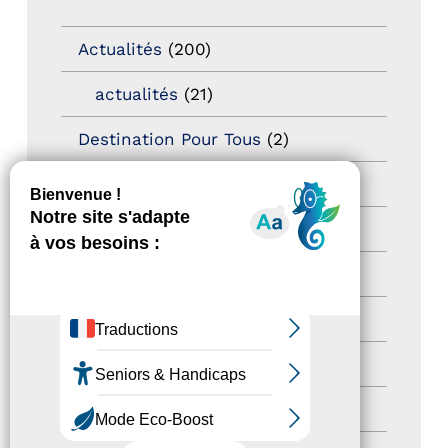
Actualités
(200)
actualités
(21)
Destination Pour Tous
(2)
Territoires labellisés
(2)
Newsetter
(6)
Newsletter pro
(5)
Nos Actions
(112)
Autres événements
(41)
Formation
(15)