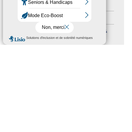
Autres événements
(41)
Formation
(15)
Journées nationales Tourisme &
MENU
Handicap
(5)
Salons
(11)
Sommet mondial du tourisme
(1)
Trophées du tourisme accessible
(10)
Presse
(3)
Tourisme accessible international
(1)