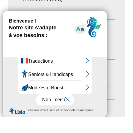
actualités
(21)
Destination Pour Tous
(2)
Territoires labellisés
(2)
Newsetter
(6)
Newsletter pro
(5)
Nos Actions
(112)
Autres événements
(41)
Formation
(15)
MENU
Journées nationales Tourisme &
Handicap
(5)