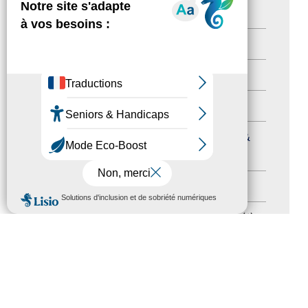
Newsletter pro
(5)
Nos Actions
(112)
Autres événements
(41)
Formation
(15)
Journées nationales Tourisme &
Handicap
(5)
Salons
(11)
MENU
Sommet mondial du tourisme
(1)
Trophées du tourisme accessible
(10)
Presse
(3)