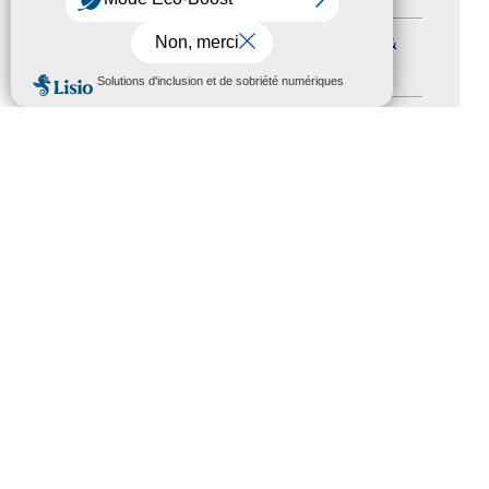
Journées nationales Tourisme &
MENU
Handicap
(5)
Salons
(11)
Sommet mondial du tourisme
(1)
Trophées du tourisme accessible
(10)
Presse
(3)
Tourisme accessible international
(1)
ACCESSIBILITÉ
REVUE DE PRESSE