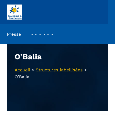
ASSOCIATION TOURISME ET HANDICAPS
REVUE DE PRESSE
Presse
O’Balia
Accueil
>
Structures labellisées
>
O’Balia