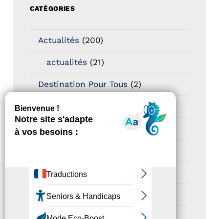
CATÉGORIES
Actualités
(200)
actualités
(21)
Destination Pour Tous
(2)
Territoires labellisés
(2)
Newsetter
(6)
Newsletter pro
(5)
Nos Actions
(112)
Autres événements
(41)
Formation
(15)