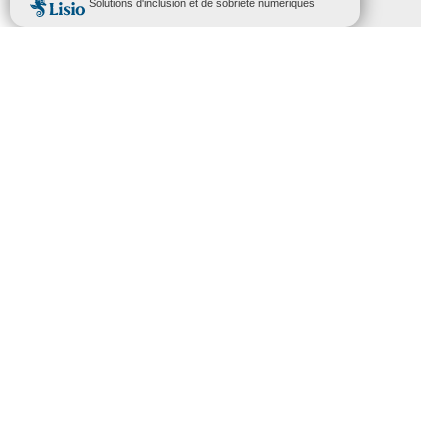
Formation
(15)
Journées nationales Tourisme &
Handicap
(5)
Salons
(11)
Sommet mondial du tourisme
(1)
Trophées du tourisme accessible
(10)
Presse
(3)
Tourisme accessible international
(1)
ACCESSIBILITÉ
REVUE DE PRESSE