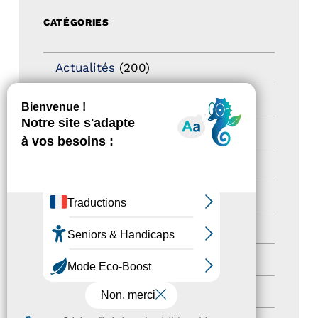
CATÉGORIES
Actualités
(200)
actualités
(21)
Destination Pour Tous
(2)
Territoires labellisés
(2)
Newsetter
(6)
Newsletter pro
(5)
Nos Actions
(112)
Autres événements
(41)
MENU