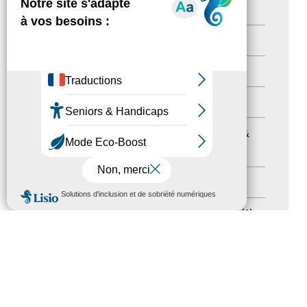
Newsletter pro
(5)
Nos Actions
(112)
Autres événements
(41)
Formation
(15)
Journées nationales Tourisme &
Handicap
(5)
Salons
(11)
MENU
Sommet mondial du tourisme
(1)
Trophées du tourisme accessible
(10)
Presse
(3)