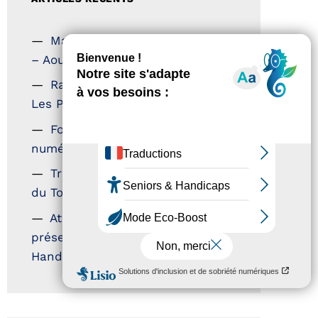
Magazine Tourisme Accessible
– Aout 2026
Rallye Aicha des Gazelles –
Les Petillantes
Formation Communication
numérique
Trophées Horizons – Acteurs
du Tourisme Durable
Atout France – flyer
présentation label Tourisme &
Handicap