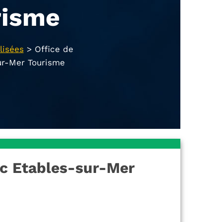
risme
lisées
>
Office de
ur-Mer Tourisme
ic Etables-sur-Mer