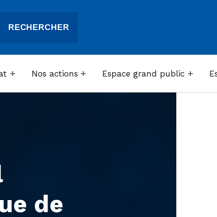
at
Nos actions
Espace grand public
E
l
que de