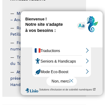
Magazine Tourisme Accessible
– Aout 2026
Rallye Aicha des Gazelles – Les
Petillantes
Formation Communication
numérique
Trophées Horizons – Acteurs
du Tourisme Durable
Atout France – flyer
présentation label Tourisme &
Handicap