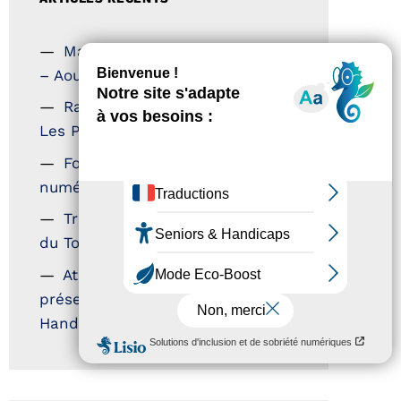
Magazine Tourisme Accessible
– Aout 2026
Rallye Aicha des Gazelles –
Les Petillantes
Formation Communication
numérique
Trophées Horizons – Acteurs
du Tourisme Durable
Atout France – flyer
présentation label Tourisme &
Handicap