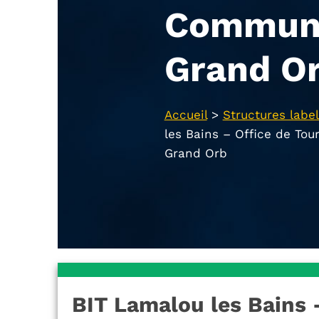
Communa
Grand O
Accueil
>
Structures label
les Bains – Office de To
Grand Orb
BIT Lamalou les Bains 