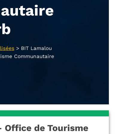
utaire
rb
lisées
>
BIT Lamalou
urisme Communautaire
- Office de Tourisme