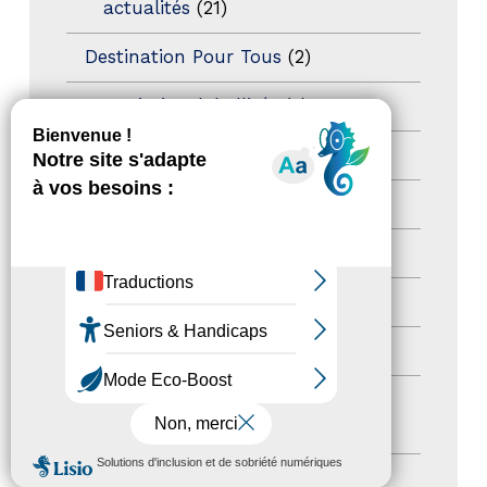
actualités
(21)
Destination Pour Tous
(2)
Territoires labellisés
(2)
Newsetter
(6)
Newsletter pro
(5)
Nos Actions
(112)
Autres événements
(41)
Formation
(15)
Journées nationales Tourisme &
Handicap
(5)
MENU
Salons
(11)