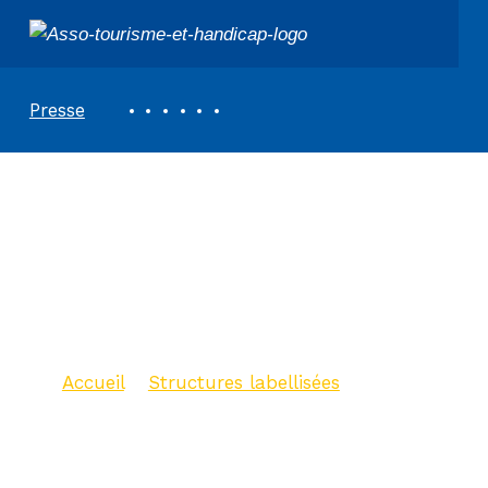
ASSOCIATION TOURISME ET HANDICAPS
REVUE DE PRESSE
Presse
Office de tourisme
Côte de Granit Rose
– BIT de Pleumeur
Bodou
Accueil
>
Structures labellisées
>
Office de tourisme Côte de Granit
Rose – BIT de Pleumeur Bodou