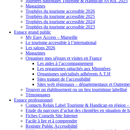
Journées nationales Tourisme & Handicap AVRIL 2025
Magazines
Trophées du tourisme accessible 2026
Trophées du tourisme accessible 2025
Trophées du tourisme accessible 2024
Trophées du tourisme accessible 2023
Espace grand public
My Easy Access – Marseille
Le tourisme accessible à l’international
Les salons 2026
Magazines
Organiser mes séjours et visites en France
Les aides à l’accompagnement
Les organismes rattachés aux Ministères
Organismes spécialisés adhérents A.T.H
Sites traitant de l’accessibilité
Sites web régionaux – départementaux et Outreme
Trouver un établissement ou un lieu touristique labellisé
Témoignages
Espace professionnel
Contacts Relais Label Tourisme & Handicap en région –
Etude du parcours d’achat des clientèles en situation de
Fiches Conseils Site Internet
Facile à lire et à comprendre
Registre Public Accessibilité