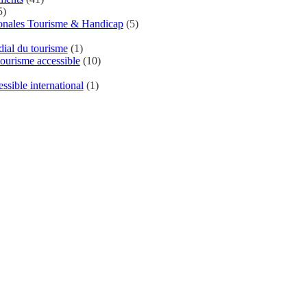
5)
ionales Tourisme & Handicap
(5)
al du tourisme
(1)
ourisme accessible
(10)
ssible international
(1)