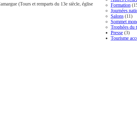
Camargue (Tours et remparts du 13e siècle, église
Formation
(1
Journées nat
Salons
(11)
Sommet mondi
Trophées du t
Presse
(3)
Tourisme acce