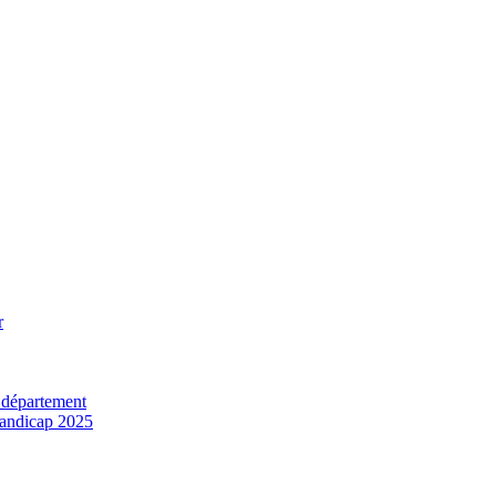
r
 département
 handicap 2025