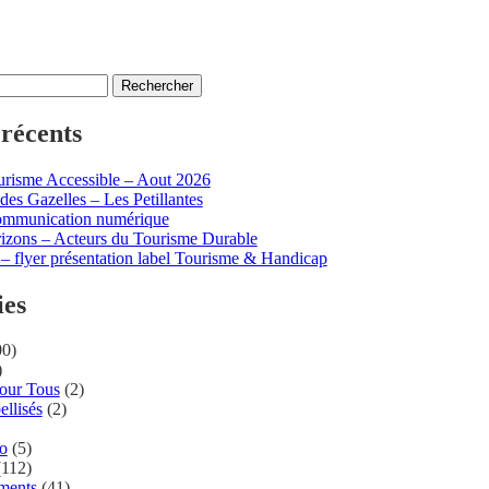
 récents
risme Accessible – Aout 2026
des Gazelles – Les Petillantes
ommunication numérique
izons – Acteurs du Tourisme Durable
– flyer présentation label Tourisme & Handicap
ies
0)
)
Pour Tous
(2)
ellisés
(2)
ro
(5)
112)
ments
(41)