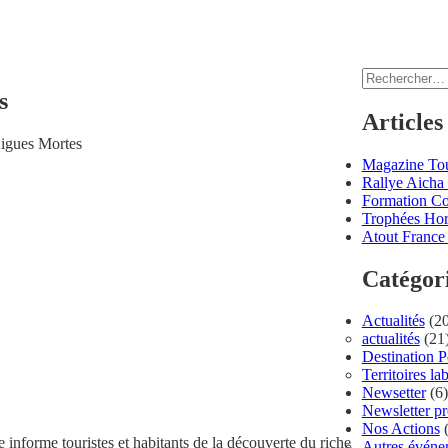
Rechercher :
s
Articles
Aigues Mortes
Magazine Tou
Rallye Aicha 
Formation C
Trophées Hor
Atout France 
Catégor
Actualités
(20
actualités
(21
Destination 
Territoires lab
Newsetter
(6)
Newsletter p
Nos Actions
(
e informe touristes et habitants de la découverte du riche
Autres événe