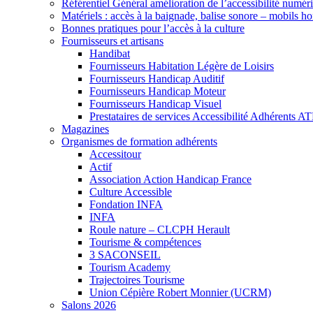
Référentiel Général amélioration de l’accessibilité numér
Matériels : accès à la baignade, balise sonore – mobils h
Bonnes pratiques pour l’accès à la culture
Fournisseurs et artisans
Handibat
Fournisseurs Habitation Légère de Loisirs
Fournisseurs Handicap Auditif
Fournisseurs Handicap Moteur
Fournisseurs Handicap Visuel
Prestataires de services Accessibilité Adhérents A
Magazines
Organismes de formation adhérents
Accessitour
Actif
Association Action Handicap France
Culture Accessible
Fondation INFA
INFA
Roule nature – CLCPH Herault
Tourisme & compétences
3 SACONSEIL
Tourism Academy
Trajectoires Tourisme
Union Cépière Robert Monnier (UCRM)
Salons 2026