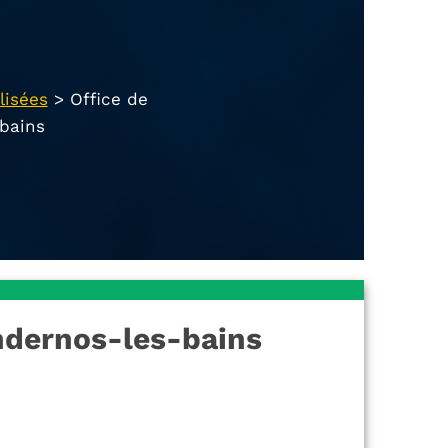
lisées
>
Office de
bains
ndernos-les-bains