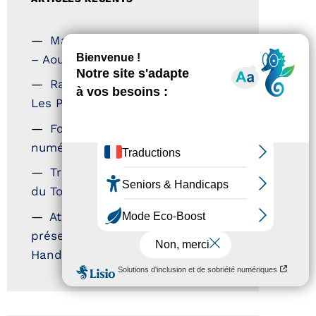
Magazine Tourisme Accessible
– Aout 2026
Rallye Aicha des Gazelles –
Les Petillantes
Formation Communication
numérique
Trophées Horizons – Acteurs
du Tourisme Durable
Atout France – flyer
présentation label Tourisme &
Handicap