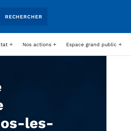
Etat
Nos actions
Espace grand public
e
e
os-les-