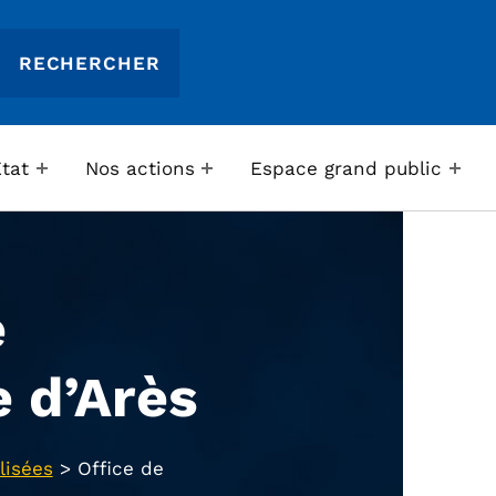
Etat
Nos actions
Espace grand public
e
 d’Arès
lisées
>
Office de