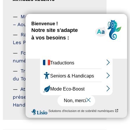
Magazine Tourisme Accessible
– Aout 2026
Rallye Aicha des Gazelles –
Les Petillantes
Formation Communication
numérique
Trophées Horizons – Acteurs
du Tourisme Durable
Atout France – flyer
présentation label Tourisme &
Handicap