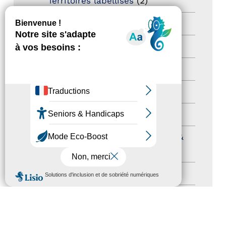
Territoires labellisés
(2)
Newsetter
(6)
Newsletter pro
(5)
Nos Actions
(112)
Autres événements
(41)
Formation
(15)
Journées nationales Tourisme &
Handicap
(5)
MENU
Salons
(11)
Sommet mondial du tourisme
(1)
Trophées du tourisme accessible