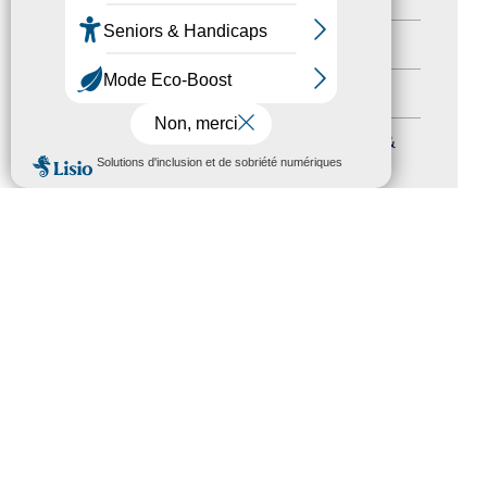
Autres événements
(41)
Formation
(15)
Journées nationales Tourisme &
MENU
Handicap
(5)
Salons
(11)
Sommet mondial du tourisme
(1)
Trophées du tourisme accessible
(10)
Presse
(3)
Tourisme accessible international
(1)