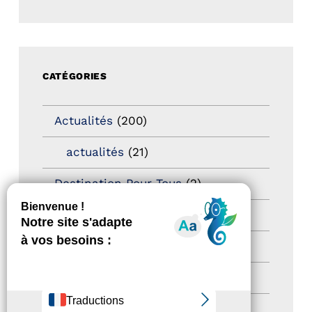
CATÉGORIES
Actualités
(200)
actualités
(21)
Destination Pour Tous
(2)
Territoires labellisés
(2)
Newsetter
(6)
Newsletter pro
(5)
Nos Actions
(112)