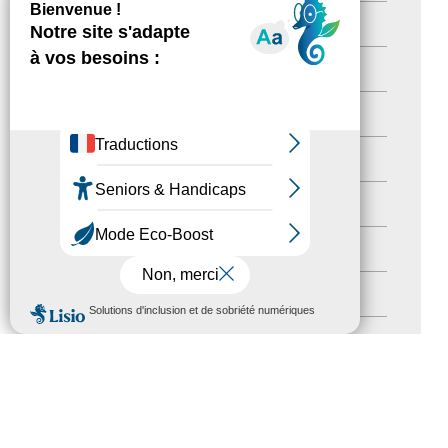
Actualités
(200)
actualités
(21)
Destination Pour Tous
(2)
Territoires labellisés
(2)
Newsetter
(6)
Newsletter pro
(5)
Nos Actions
(112)
MENU
Autres événements
(41)
Formation
(15)
Journées nationales Tourisme &