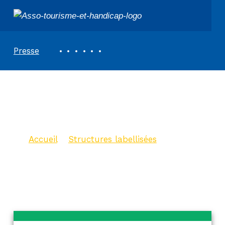
ASSOCIATION TOURISME ET HANDICAPS
REVUE DE PRESSE
Presse
Office de tourisme
de Fayence
Accueil
>
Structures labellisées
>
Office de tourisme de Fayence