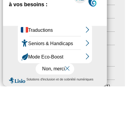
Nos Actions
(112)
Autres événements
(41)
Formation
(15)
Journées nationales Tourisme &
Handicap
(5)
Salons
(11)
MENU
Sommet mondial du tourisme
(1)
Trophées du tourisme accessible
(10)
Presse
(3)