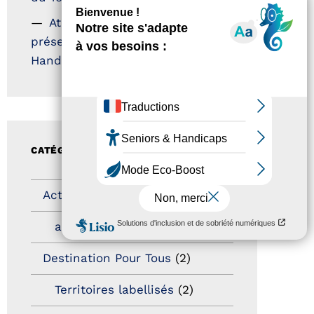
Atout France – flyer
présentation label Tourisme &
Handicap
CATÉGORIES
Actualités
(200)
actualités
(21)
Destination Pour Tous
(2)
Territoires labellisés
(2)