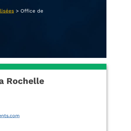
lisées
>
Office de
a Rochelle
ents.com