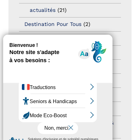
actualités
(21)
Destination Pour Tous
(2)
Territoires labellisés
(2)
Newsetter
(6)
Newsletter pro
(5)
Nos Actions
(112)
Autres événements
(41)
Formation
(15)
Journées nationales Tourisme &
Handicap
(5)
MENU