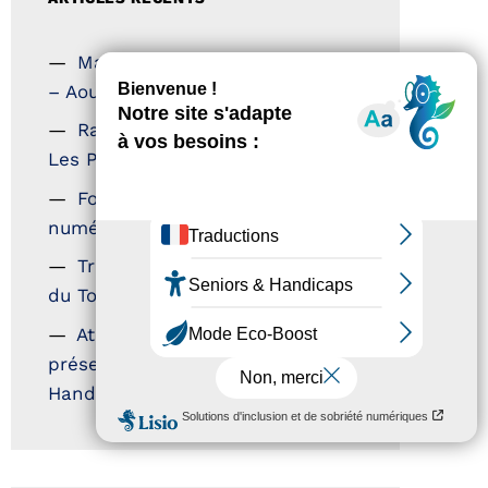
Magazine Tourisme Accessible
– Aout 2026
Rallye Aicha des Gazelles –
Les Petillantes
Formation Communication
numérique
Trophées Horizons – Acteurs
du Tourisme Durable
Atout France – flyer
présentation label Tourisme &
Handicap