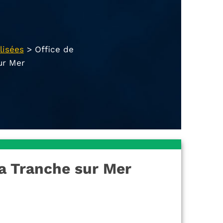
lisées
>
Office de
ur Mer
la Tranche sur Mer