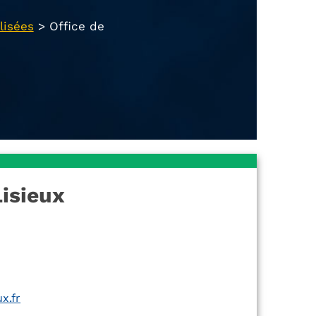
lisées
>
Office de
Lisieux
x.fr