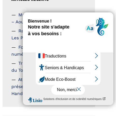
Magazine Tourisme Accessible
– Aout 2026
Rallye Aicha des Gazelles –
Les Petillantes
Formation Communication
numérique
Trophées Horizons – Acteurs
du Tourisme Durable
Atout France – flyer
présentation label Tourisme &
Handicap