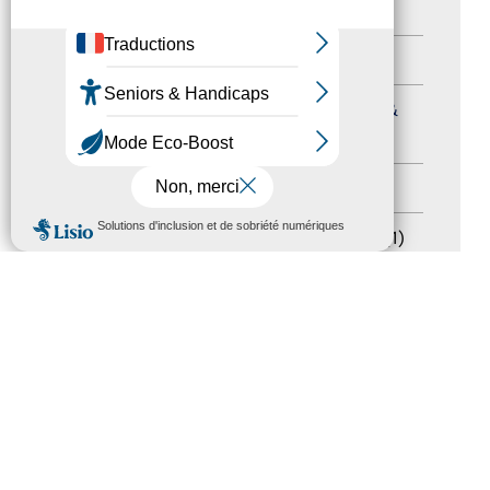
Autres événements
(41)
Formation
(15)
Journées nationales Tourisme &
Handicap
(5)
Salons
(11)
MENU
Sommet mondial du tourisme
(1)
Trophées du tourisme accessible
(10)
Presse
(3)
Tourisme accessible international
(1)