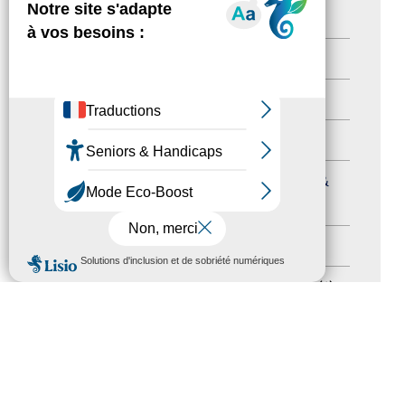
Newsletter pro
(5)
Nos Actions
(112)
Autres événements
(41)
Formation
(15)
Journées nationales Tourisme &
Handicap
(5)
Salons
(11)
MENU
Sommet mondial du tourisme
(1)
Trophées du tourisme accessible
(10)
Presse
(3)