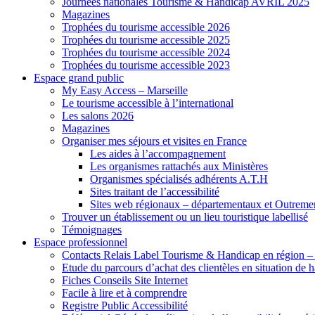
Journées nationales Tourisme & Handicap AVRIL 2025
Magazines
Trophées du tourisme accessible 2026
Trophées du tourisme accessible 2025
Trophées du tourisme accessible 2024
Trophées du tourisme accessible 2023
Espace grand public
My Easy Access – Marseille
Le tourisme accessible à l’international
Les salons 2026
Magazines
Organiser mes séjours et visites en France
Les aides à l’accompagnement
Les organismes rattachés aux Ministères
Organismes spécialisés adhérents A.T.H
Sites traitant de l’accessibilité
Sites web régionaux – départementaux et Outreme
Trouver un établissement ou un lieu touristique labellisé
Témoignages
Espace professionnel
Contacts Relais Label Tourisme & Handicap en région –
Etude du parcours d’achat des clientèles en situation de
Fiches Conseils Site Internet
Facile à lire et à comprendre
Registre Public Accessibilité