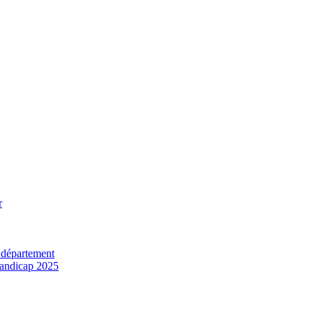
r
 département
 handicap 2025