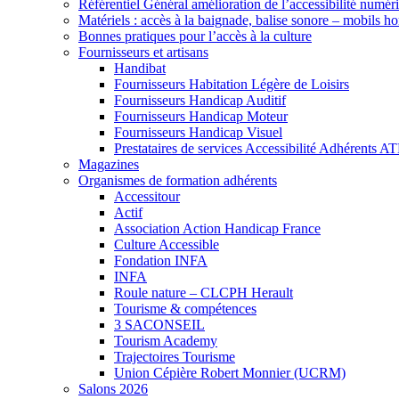
Référentiel Général amélioration de l’accessibilité numér
Matériels : accès à la baignade, balise sonore – mobils h
Bonnes pratiques pour l’accès à la culture
Fournisseurs et artisans
Handibat
Fournisseurs Habitation Légère de Loisirs
Fournisseurs Handicap Auditif
Fournisseurs Handicap Moteur
Fournisseurs Handicap Visuel
Prestataires de services Accessibilité Adhérents A
Magazines
Organismes de formation adhérents
Accessitour
Actif
Association Action Handicap France
Culture Accessible
Fondation INFA
INFA
Roule nature – CLCPH Herault
Tourisme & compétences
3 SACONSEIL
Tourism Academy
Trajectoires Tourisme
Union Cépière Robert Monnier (UCRM)
Salons 2026