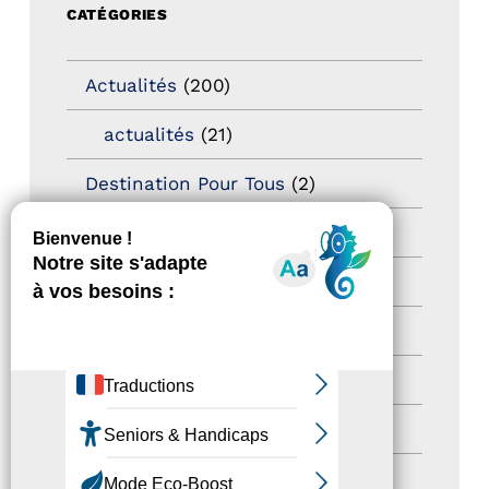
CATÉGORIES
Actualités
(200)
actualités
(21)
Destination Pour Tous
(2)
Territoires labellisés
(2)
Newsetter
(6)
Newsletter pro
(5)
Nos Actions
(112)
Autres événements
(41)
Formation
(15)