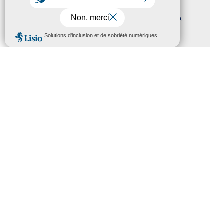
Journées nationales Tourisme &
Handicap
(5)
MENU
Salons
(11)
Sommet mondial du tourisme
(1)
Trophées du tourisme accessible
(10)
Presse
(3)
Tourisme accessible international
(1)
ACCESSIBILITÉ
REVUE DE PRESSE
PLAN DU SITE
ACTUALITÉS