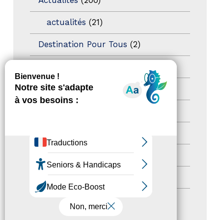
Actualités
(200)
actualités
(21)
Destination Pour Tous
(2)
Territoires labellisés
(2)
Newsetter
(6)
Newsletter pro
(5)
Nos Actions
(112)
Autres événements
(41)
Formation
(15)
Journées nationales Tourisme &
Handicap
(5)
MENU