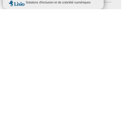
Salons
(11)
Sommet mondial du tourisme
(1)
Trophées du tourisme accessible
(10)
Presse
(3)
Tourisme accessible international
(1)
ACCESSIBILITÉ
REVUE DE PRESSE
PLAN DU SITE
ACTUALITÉS
MENTIONS LÉGALES
CONFIDENTIALITÉ