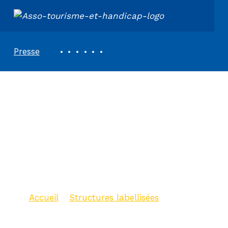
ASSOCIATION TOURISME ET HANDICAPS
REVUE DE PRESSE
Presse
Destination Ile de
Ré – Bureau
d’information
touristique de
Rivedoux-Plage
Accueil
>
Structures labellisées
>
Destination Ile de Ré – Bureau
d’information touristique de