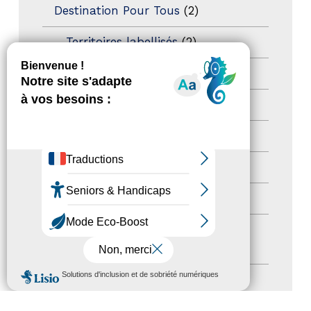
Destination Pour Tous
(2)
Territoires labellisés
(2)
Newsetter
(6)
Newsletter pro
(5)
Nos Actions
(112)
Autres événements
(41)
Formation
(15)
Journées nationales Tourisme &
Handicap
(5)
MENU
Salons
(11)
Sommet mondial du tourisme
(1)