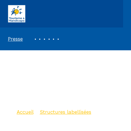
ASSOCIATION TOURISME ET HANDICAPS
REVUE DE PRESSE
Presse
Office de Tourisme
Valence – Bureau
d’informations de
Romans
Accueil
>
Structures labellisées
>
Office de Tourisme Valence –
Bureau d’informations de Romans